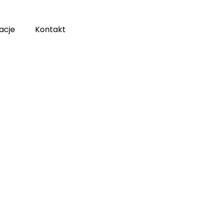
enu
acje
Kontakt