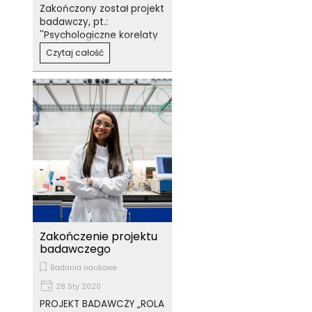
Zakończony został projekt
badawczy, pt.:
''Psychologiczne korelaty
obniżonej tolerancji na
Czytaj całość
dźwięki u osób z diagnozą
depresji".
Zakończenie projektu
badawczego
Badania naukowe
28 Sty 2020
PROJEKT BADAWCZY „ROLA