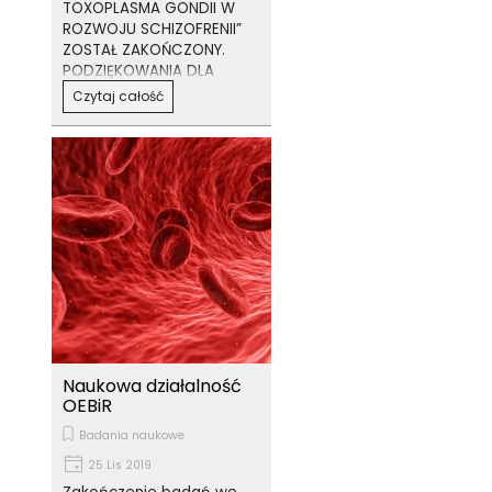
TOXOPLASMA GONDII W
ROZWOJU SCHIZOFRENII”
ZOSTAŁ ZAKOŃCZONY.
PODZIĘKOWANIA DLA
WSZYSTKICH, KTÓRZY
Czytaj całość
WSPOMOGLI JEGO
REALIZACJĘ.
Naukowa działalność
OEBiR
Badania naukowe
25 Lis 2019