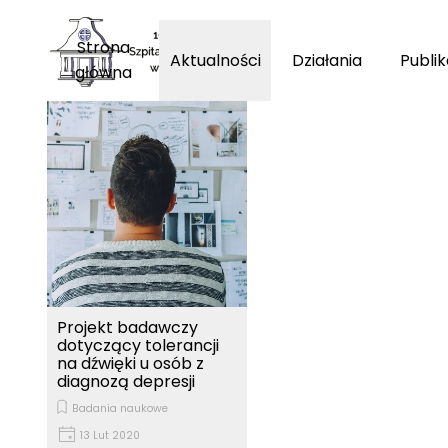
Przejdź do treści
Pomiń m
Strona
Aktualności
Działania
Publik
główna
Projekt badawczy
dotyczący tolerancji
na dźwięki u osób z
diagnozą depresji
Badania naukowe
13 Lut 2020