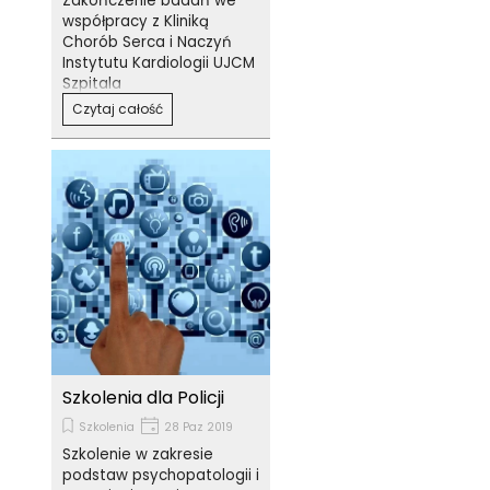
Zakończenie badań we
współpracy z Kliniką
Chorób Serca i Naczyń
Instytutu Kardiologii UJCM
Szpitala
Specjalistycznego im.
Czytaj całość
Jana Pawła II w Krakowie
Szkolenia dla Policji
Szkolenia
28 Paz 2019
Szkolenie w zakresie
podstaw psychopatologii i